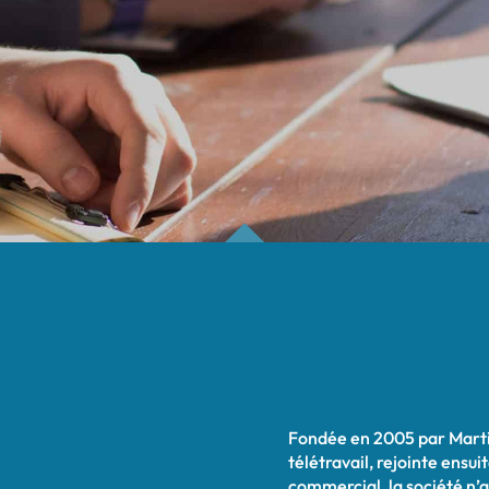
Fondée en 2005 par Marti
télétravail, rejointe ensu
commercial, la société n’a