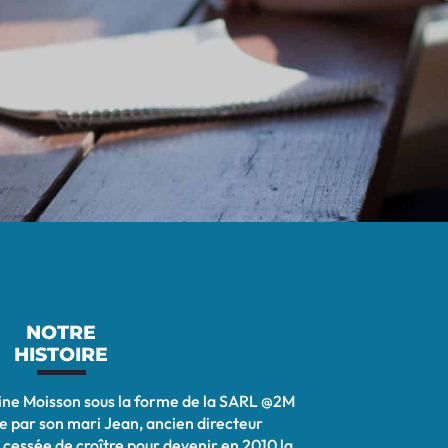
NOTRE
HISTOIRE
ne Moisson sous la forme de la SARL @2M
ite par son mari Jean, ancien directeur
 cessée de croître pour devenir en 2010 la