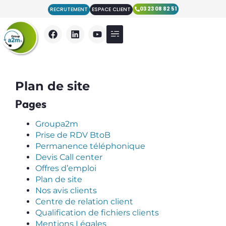
03 23 08 82 51
RECRUTEMENT
ESPACE CLIENT
Nos Prestations
Qui sommes nous ?
Nos actualités
Plan de site
Pages
Groupa2m
Prise de RDV BtoB
Permanence téléphonique
Devis Call center
Offres d’emploi
Plan de site
Nos avis clients
Centre de relation client
Qualification de fichiers clients
Mentions Légales