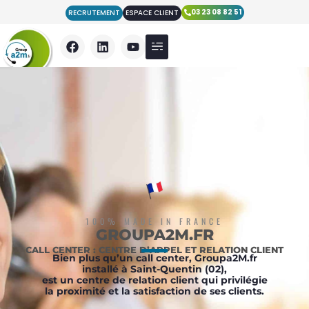
03 23 08 82 51
RECRUTEMENT
ESPACE CLIENT
Nos Prestations
Qui sommes nous ?
Nos actualités
100% MADE IN FRANCE
GROUPA2M.FR
CALL CENTER : CENTRE D’APPEL ET RELATION CLIENT
Bien
plus qu’un call center
, Groupa2M.fr
installé à Saint-Quentin (02),
est un centre de relation client qui privilégie
la proximité et la satisfaction de ses clients.