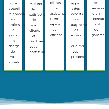
clients
les
votre
appel
Mesurer
une
services
accueil
à des
la
assistance
d’un
téléphonique
experts
satisfaction
technique
secrétariat
en
pour
de
rapide
haut
professionnalisant
augmenter
vos
et
de
la
vos
clients
efficace.
gamme
prise
ventes
et
en
et
réactiver
charge
qualifier
votre
de
vos
portefeuille.
vos
prospects.
appels.