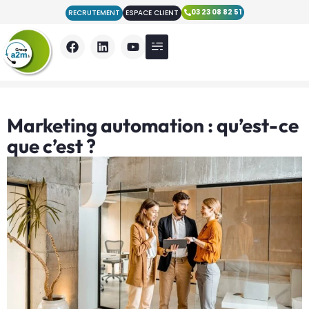
03 23 08 82 51
RECRUTEMENT
ESPACE CLIENT
Nos Prestations
Qui sommes nous ?
Nos actualités
Marketing automation : qu’est-ce
que c’est ?