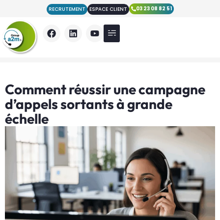
03 23 08 82 51
RECRUTEMENT
ESPACE CLIENT
Nos Prestations
Qui sommes nous ?
Nos actualités
Comment réussir une campagne
d’appels sortants à grande
échelle