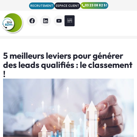
03 23 08 82 51
RECRUTEMENT
ESPACE CLIENT
Nos Prestations
Qui sommes nous ?
Nos actualités
5 meilleurs leviers pour générer
des leads qualifiés : le classement
!